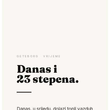
GETEBORG · VRIJEME
Danas i
23 stepena.
Danas, u srijedu, dolazi topli vazduh