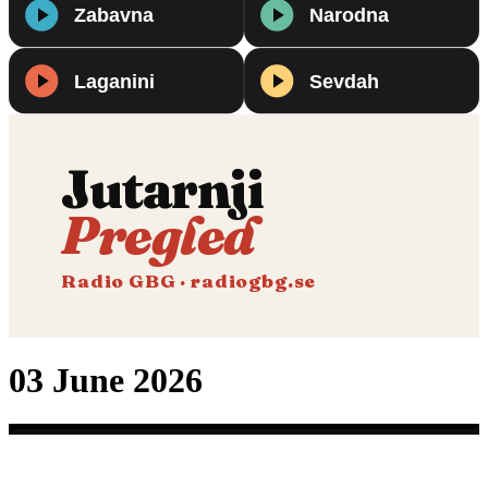
Jutarnji
Pregled
Radio GBG · radiogbg.se
03 June 2026