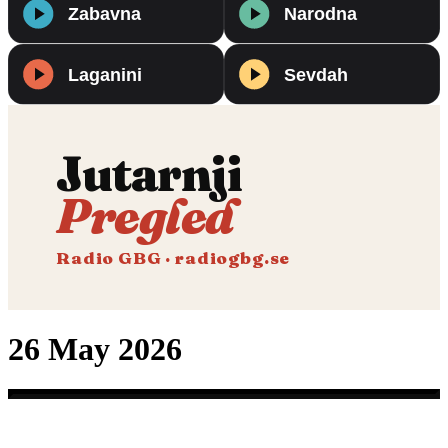
Jutarnji
Pregled
Radio GBG · radiogbg.se
26 May 2026