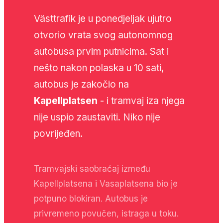
Västtrafik je u ponedjeljak ujutro
otvorio vrata svog autonomnog
autobusa prvim putnicima. Sat i
nešto nakon polaska u 10 sati,
autobus je zakočio na
Kapellplatsen
- i tramvaj iza njega
nije uspio zaustaviti. Niko nije
povrijeđen.
Tramvajski saobraćaj između
Kapellplatsena i Vasaplatsena bio je
potpuno blokiran. Autobus je
privremeno povučen, istraga u toku.