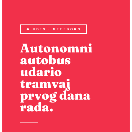
⚠ UDES · GETEBORG
Autonomni
autobus
udario
tramvaj
prvog dana
rada.