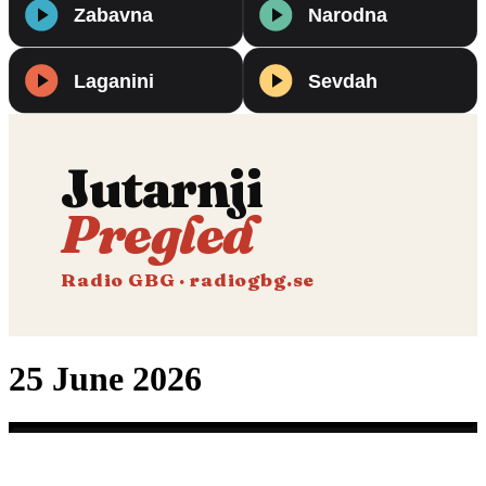
Jutarnji
Pregled
Radio GBG · radiogbg.se
25 June 2026