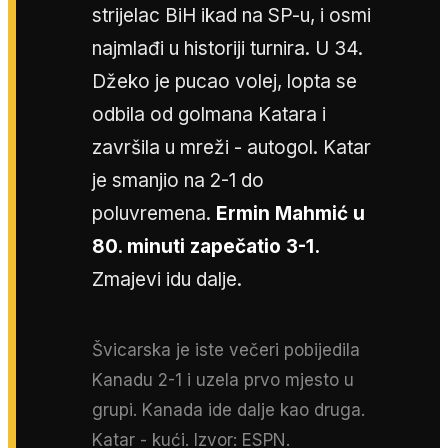
strijelac BiH ikad na SP-u, i osmi
najmlađi u historiji turnira. U 34.
Džeko je pucao volej, lopta se
odbila od golmana Katara i
završila u mreži - autogol. Katar
je smanjio na 2-1 do
poluvremena.
Ermin Mahmić u
80. minuti zapečatio 3-1.
Zmajevi idu dalje.
Švicarska je iste večeri pobijedila
Kanadu 2-1 i uzela prvo mjesto u
grupi. Kanada ide dalje kao druga.
Katar - kući. Izvor: ESPN.