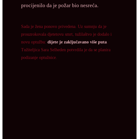
procijenilo da je požar bio nesreća.
Sada je žena ponovo privedena. Uz sumnju da je
prouzrokovala djetetovu smrt, tužilaštvo je dodalo i
novu optužbu:
dijete je zaključavano više puta
.
Tužiteljica Sara Selheden potvrdila je da se planira
podizanje optužnice.