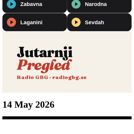
Jutarnji
Pregled
Radio GBG · radiogbg.se
14 May 2026