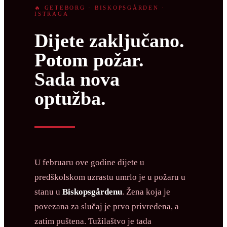
🔥 GETEBORG · BISKOPSGÅRDEN ·
ISTRAGA
Dijete zaključano.
Potom požar.
Sada nova
optužba.
U februaru ove godine dijete u
predškolskom uzrastu umrlo je u požaru u
stanu u
Biskopsgårdenu
. Žena koja je
povezana za slučaj je prvo privredena, a
zatim puštena. Tužilaštvo je tada