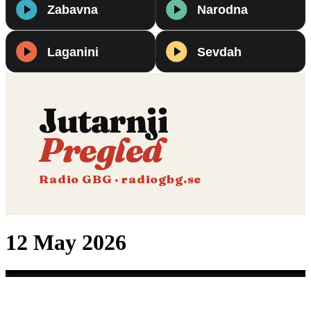
Jutarnji
Pregled
Radio GBG · radiogbg.se
12 May 2026